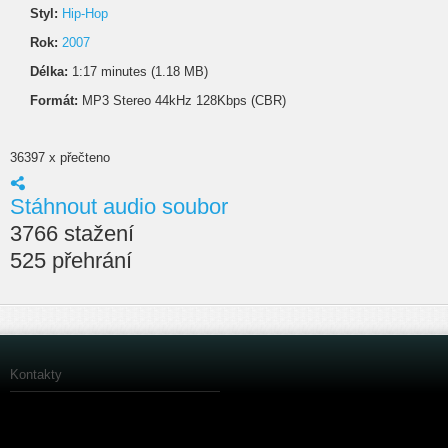
Styl:
Hip-Hop
Rok:
2007
Délka:
1:17 minutes (1.18 MB)
Formát:
MP3 Stereo 44kHz 128Kbps (CBR)
36397 x přečteno
Stáhnout audio soubor
3766 stažení
525 přehrání
Kontakty