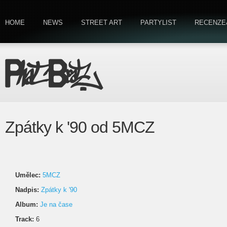
HOME
NEWS
STREET ART
PARTYLIST
RECENZE
Zpátky k '90 od 5MCZ
Umělec:
5MCZ
Nadpis:
Zpátky k '90
Album:
Je na čase
Track:
6