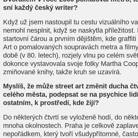
sní každý český writer?
Když už jsem nastoupil tu cestu vizuálního va
nemohl nesplnit, když se naskytla příležitost
startovní čárou a prvním dějištěm, kde graffi
Art o pomalovaných soupravách metra a filmy,
době (v 80. letech), rozjely vlnu po celém svě
dokonce vystavovala svoje fotky Martha Coope
zmiňované knihy, takže kruh se uzavírá.
Myslíš, že může street art změnit ducha č
celého města, podepsat se na psychice lidí
ostatním, k prostředí, kde žijí?
Do některých čtvrtí se vyloženě hodí, do něk
mnoha okolnostech. Praha je celkově zaplav
nepořádkem, který tvoří všudypřítomné, čast