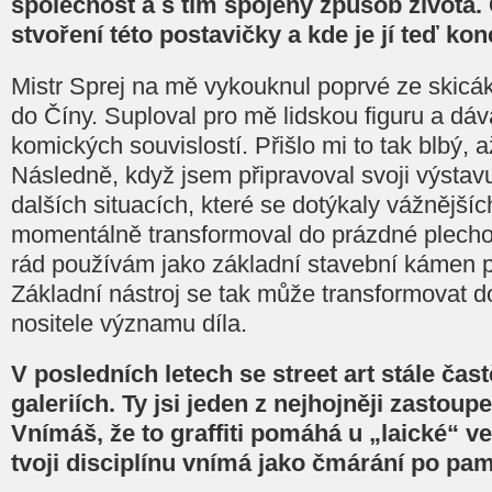
společnost a s tím spojený způsob života.
stvoření této postavičky a kde je jí teď ko
Mistr Sprej na mě vykouknul poprvé ze skicá
do Číny. Suploval pro mě lidskou figuru a dá
komických souvislostí. Přišlo mi to tak blbý, a
Následně, když jsem připravoval svoji výstavu,
dalších situacích, které se dotýkaly vážnější
momentálně transformoval do prázdné plechov
rád používám jako základní stavební kámen pr
Základní nástroj se tak může transformovat d
nositele významu díla.
V posledních letech se street art stále čast
galeriích. Ty jsi jeden z nejhojněji zastou
Vnímáš, že to graffiti pomáhá u „laické“ veř
tvoji disciplínu vnímá jako čmárání po pa