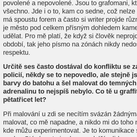
povolené a nepovolené. Jsou to grafomani, kt
všechno. Jde i o to, kam co sedne, což nelze r
má spoustu forem a často si writer projde r
je město pod celkem přísným dohledem kamer 
udělat. Pro mě platí, že když si člověk neprojd
období, tak jeho písmo na zónách nikdy ned
respektu.
Určitě ses často dostával do konfliktu se 
policií, někdy se to nepovedlo, ale stejně js
barvy do batohu a šel malovat do temných u
adrenalinu to nejspíš nebylo. Co tě u graffiti
pětatřicet let?
Při malování u zdi se necítím svázán žádný
malovat, co mě napadne, a nikdo mi do toho n
kde můžu experimentovat. Je to komunikace 