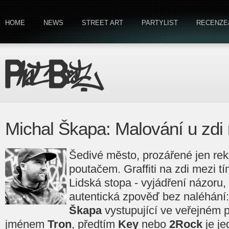
HOME
NEWS
STREET ART
PARTYLIST
RECENZE
Michal Škapa: Malování u zdi n
Šedivé město, prozářené jen r
poutačem. Graffiti na zdi mezi tí
Lidská stopa - vyjádření názoru, 
autentická zpověď bez naléhání
Škapa
vystupující ve veřejném 
jménem
Tron
, předtím
Key
nebo
2Rock
je je