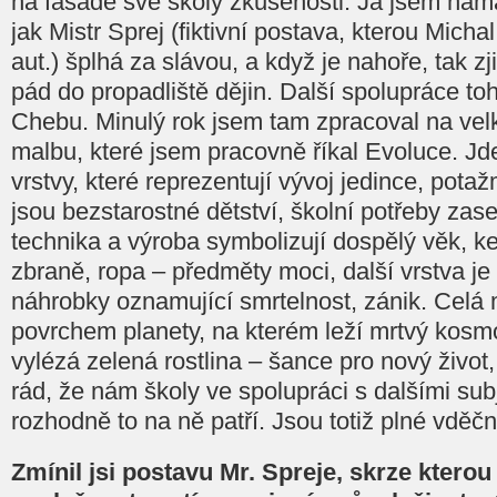
na fasádě své školy zkušenosti. Já jsem nam
jak Mistr Sprej (fiktivní postava, kterou Micha
aut.) šplhá za slávou, a když je nahoře, tak zj
pád do propadliště dějin. Další spolupráce to
Chebu. Minulý rok jsem tam zpracoval na vel
malbu, které jsem pracovně říkal Evoluce. Jd
vrstvy, které reprezentují vývoj jedince, pota
jsou bezstarostné dětství, školní potřeby zas
technika a výroba symbolizují dospělý věk, ke
zbraně, ropa – předměty moci, další vrstva je
náhrobky oznamující smrtelnost, zánik. Celá
povrchem planety, na kterém leží mrtvý kosmo
vylézá zelená rostlina – šance pro nový živo
rád, že nám školy ve spolupráci s dalšími subj
rozhodně to na ně patří. Jsou totiž plné vdě
Zmínil jsi postavu Mr. Spreje, skrze kterou