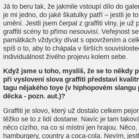
Já to beru tak, že jakmile vstoupí dílo do gal
je mi jedno, do jaké škatulky patří – jestli je 
umění. Jestli jsem čerpal z graffiti vlny, je už
graffiti scény to přímo nesouvisí. Veřejnost 
památkách vždycky dívat s opovržením a ce
spíš o to, aby to chápala v širších souvisloste
individuálnost živého projevu kolem sebe.
Když jsme u toho, myslíš, že se to někdy pod
při vyslovení slova graffiti představí kvalit
tagu nějakého toye (v hiphopovém slangu 
děcka - pozn. aut.)?
Graffiti je slovo, který už dostalo celkem pejo
těžko se to z lidí dostane. Navíc je tam taková
něco cizího, na co si místní jen hrajou. Něco,
hamburgery, country a coca-cola. Nevím, jestli