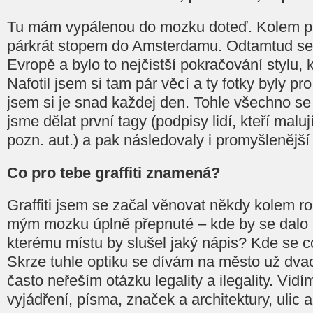
Tu mám vypálenou do mozku doteď. Kolem patn
párkrát stopem do Amsterdamu. Odtamtud se šíř
Evropě a bylo to nejčistší pokračování stylu, 
Nafotil jsem si tam pár věcí a ty fotky byly pr
jsem si je snad každej den. Tohle všechno se 
jsme dělat první tagy (podpisy lidí, kteří maluj
pozn. aut.) a pak následovaly i promyšlenější 
Co pro tebe graffiti znamená?
Graffiti jsem se začal věnovat někdy kolem ro
mým mozku úplně přepnuté – kde by se dalo
kterému místu by slušel jaký nápis? Kde se c
Skrze tuhle optiku se dívám na město už dvace
často neřeším otázku legality a ilegality. Vid
vyjádření, písma, značek a architektury, ulic a