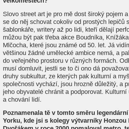
velkoměstech?
Slovo street art je pro mě dost široký pojem
se do něj schovat cokoliv od prostých lepičů
šablonkáře, writery až po lidi, kteří dělají per
můžou být pak třeba akce Boudníka, Knížák
Mlčocha, které jsou známé od 50. let. Já vidím 
většinou žádné umělecké ambice nemá, a pak 
do veřejného prostoru v různých formách. Od
musí domluvit, jestli se to či ono dá považov
druhy subkultur, ze kterých pak kulturní a m
společnosti vychází, jsou hrozně důležitý, a 
jeho obyvatelé chránit a podporovat. Kulturní
a chování lidí.
Poznamenala tě v tomto směru legendární
Yorku, kde jsi s kolegy výtvarníky Honzo
Dvořákem v roce 2000 pomaloval metro, t