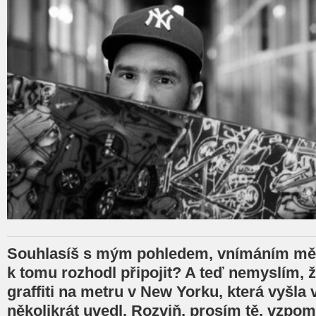
Souhlasíš s mým pohledem, vnímáním měst
k tomu rozhodl připojit? A teď nemyslím, ž
graffiti na metru v New Yorku, která vyšla v
několikrát uvedl. Rozviň, prosím tě, vzpom