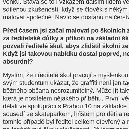
venku. Stává se to i vzkazem dalším lidem ve
sdílenou zkušeností, když se člověk s někým 
malovat společně. Navíc se dostanu na čerst
Před časem jsi začal malovat po školních
za ředitelské důtky a příkoří na základní šk
pozvali ředitelé škol, abys zlidštil školní 
Když jsi takovou nabídku dostal poprvé, nep
absurdní?
Myslím, že i ředitelé škol pracují s myšlenkou: 
svým studentům ukázat, že graffiti není jen tag
běžného občana nesrozumitelný. Může jít tak
která je nositelem nějakého příběhu. První v
dělali ve spolupráci s Prahou 10 na základce
sousedí se skateparkem, hřištěm pro děti a r
tomhle případě byl ředitel celkem otevřený a m