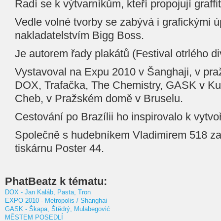
Řadí se k výtvarníkům, kteří propojují graffit
Vedle volné tvorby se zabývá i grafickými 
nakladatelstvím Bigg Boss.
Je autorem řady plakátů (Festival otrlého d
Vystavoval na Expu 2010 v Šanghaji, v pra
DOX, Trafačka, The Chemistry, GASK v K
Cheb, v Pražském domě v Bruselu.
Cestování po Brazílii ho inspirovalo k vytvo
Společně s hudebníkem Vladimirem 518 zalo
tiskárnu Poster 44.
PhatBeatz k tématu:
DOX - Jan Kaláb, Pasta, Tron
EXPO 2010 - Metropolis / Shanghai
GASK - Škapa, Štědrý, Mulabegović
MĚSTEM POSEDLÍ