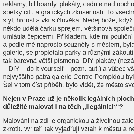
reklamy, billboardy, plakáty, cedule nad obch
špetky citu a grafických zkušeností. To všech
styl, hrdost a vkus člověka. Nedej bože, když
někdo udělá čárku sprejem, většinová společn
umlátila čepicemi! Příkladem, kde mi pouliční
a podle mě naprosto souzněly s městem, byla 
galerie, se proplétala parky a různými zákoutí
tak barevná větší písmena, DIY plakáty (nezá
– DIY – do it yourself – pozn. aut.) a vůbec 
nejvyššího patra galerie Centre Pompidou byl 
Šel v tom číst příběh, bylo vidět, že město s
Nejen v Praze už je několik legálních ploch
důležité malovat i na těch „ilegálních“?
Malování na zdi je organickou a živelnou zálež
zkrotit. Writeři tak vyjadřují vztah k městu a n