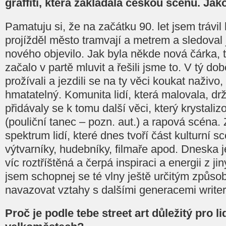
graffiti, která zakládala českou scénu. Jak
Pamatuju si, že na začátku 90. let jsem trávil
projížděl město tramvají a metrem a sledoval
nového objevilo. Jak byla někde nová čárka, 
začalo v partě mluvit a řešili jsme to. V tý d
prožívali a jezdili se na ty věci koukat naživo,
hmatatelný. Komunita lidí, která malovala, drž
přidávaly se k tomu další věci, který krystali
(pouliční tanec – pozn. aut.) a rapová scéna.
spektrum lidí, které dnes tvoří část kulturní s
výtvarníky, hudebníky, filmaře apod. Dneska je
víc roztříštěná a čerpá inspiraci a energii z j
jsem schopnej se té vlny ještě určitým způso
navazovat vztahy s dalšími generacemi writer
Proč je podle tebe street art důležitý pro lidi