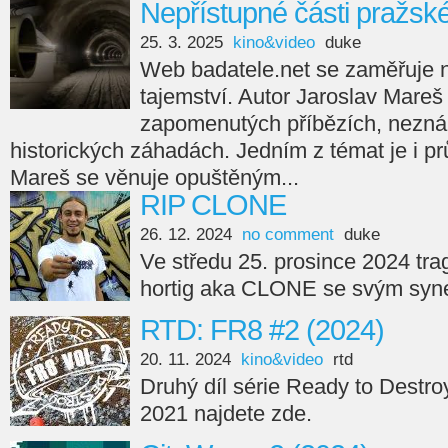
Nepřístupné části pražsk
25. 3. 2025
kino&video
duke
Web badatele.net se zaměřuje na
tajemství. Autor Jaroslav Mareš
zapomenutých příbězích, nezná
historických záhadách. Jedním z témat je i p
Mareš se věnuje opuštěným...
RIP CLONE
26. 12. 2024
no comment
duke
Ve středu 25. prosince 2024 tra
hortig aka CLONE se svým syne
RTD: FR8 #2 (2024)
20. 11. 2024
kino&video
rtd
Druhý díl série Ready to Destro
2021 najdete zde.