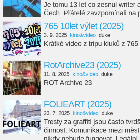
Je tomu 13 let co zesnul writer
Čech. Přátelé zavzpomínali na 
765 10let výlet (2025)
3. 9. 2025
kino&video
duke
Krátké video z tripu kluků z 765
RotArchive23 (2025)
11. 8. 2025
kino&video
duke
ROT Archive 23
FOLIEART (2025)
23. 7. 2025
kino&video
duke
Tresty za graffiti jsou často tvr
činnost. Komunikace mezi měste
nikdy nebude fungovat. Legální