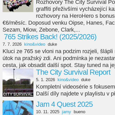
Rozhovory The City Survival Po
graffiti přeživšími vycházející 
rozhovory na HeroHero s bonus
€6/měsíc. Doposud venku Oipse, Hanes, Face
Sezam, Miow, Zebone, Clark,...
765 Strikes Back! (2025/2026)
7. 7. 2026
kino&video
duke
Kluci ze 765 se vloni na podzim rozjeli, šlápli n
útok na pražský zdi. Ani podmínka je nezasta
cesta, jak obsadit další spot. Stay tuned na je
The City Survival Report
5. 1. 2026
kino&video
duke
Kompletní videosérie s fokuse
Další díly najdete v playlistu v 
Jam 4 Quest 2025
10. 11. 2025
jamy
bueno