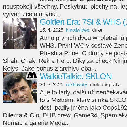
neuspokojí všechny. Poskytnutí plochy na „leg
vytváří zcela novou...
Golden Era: 7SI & WHS (
15. 4. 2025
kino&video
duke
Atmo prvních dvou wholetrainů 
WHS. První WC v sestavě Zeno
Phesh a Phoe. O druhý se posta
Shah, Chak, Rek a Herc. Díky za check Ninjů
Kelys! Jako bonus z archivu oba...
WalkieTalkie: SKLON
30. 3. 2025
rozhovory
molotow.praha
A je to tady, další už neočekav
to s Mistrem, který si říká SKL
dost, padly jména jako Cops192
Dilema & Cio, DUB crew, Game34, Spem aka 
Nomád a galerie Mega...