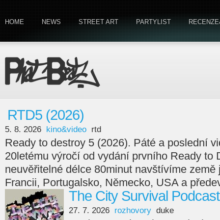
HOME
NEWS
STREET ART
PARTYLIST
RECENZE
RTD5 (2026)
5. 8. 2026
kino&video
rtd
Ready to destroy 5 (2026). Páté a poslední v
20letému výročí od vydání prvního Ready to 
neuvěřitelné délce 80minut navštívíme země
Francii, Portugalsko, Německo, USA a předev
The City Survival Podcast
27. 7. 2026
rozhovory
duke