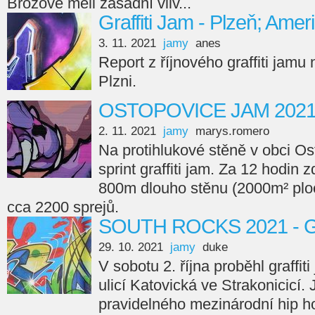
Brožové měli zásadní vliv...
Graffiti Jam - Plzeň; Amer
3. 11. 2021
jamy
anes
Report z říjnového graffiti jamu
Plzni.
OSTOPOVICE JAM 202
2. 11. 2021
jamy
marys.romero
Na protihlukové stěně v obci Os
sprint graffiti jam. Za 12 hodin 
800m dlouho stěnu (2000m² ploc
cca 2200 sprejů.
SOUTH ROCKS 2021 - Gr
29. 10. 2021
jamy
duke
V sobotu 2. října proběhl graffi
ulicí Katovická ve Strakonicicí.
pravidelného mezinárodní hip ho