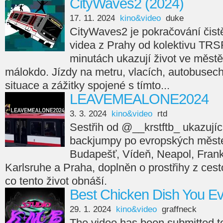
CityWaves2 (2024)
17. 11. 2024
kino&video
duke
CityWaves2 je pokračování čistě
videa z Prahy od kolektivu TRS
minutách ukazují život ve městě
málokdo. Jízdy na metru, vlacích, autobusech,
situace a zážitky spojené s tímto...
LEAVEMEALONE2024
3. 3. 2024
kino&video
rtd
Sestřih od @__krstftb_ ukazující
backjumpy po evropských měste
Budapešť, Vídeň, Neapol, Frankfu
Karlsruhe a Praha, doplněn o prostřihy z cesto
co tento život obnáší.
Best Chicken Dish You E
29. 1. 2024
kino&video
graffneck
The video has been submitted 