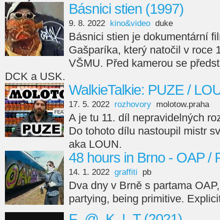
Básnici stien (1997)
9. 8. 2022
kino&video
duke
Básnici stien je dokumentární fi
Gašparíka, který natočil v roce
VŠMU. Před kamerou se předsta
DCK a USK.
WalkieTalkie: PUZE / LO
17. 5. 2022
rozhovory
molotow.praha
A je tu 11. díl nepravidelných r
Do tohoto dílu nastoupil mistr s
aka LOUN.
48 hours in Brno - OAP /
14. 1. 2022
graffiti
pb
Dva dny v Brně s partama OAP,
partying, being primitive. Explici
F_@_K_!_T (2021)