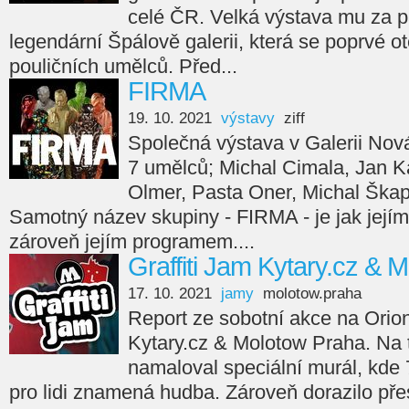
celé ČR. Velká výstava mu za p
legendární Špálově galerii, která se poprvé ot
pouličních umělců. Před...
FIRMA
19. 10. 2021
výstavy
ziff
Společná výstava v Galerii Nov
7 umělců; Michal Cimala, Jan Ka
Olmer, Pasta Oner, Michal Škap
Samotný název skupiny - FIRMA - je jak jejím
zároveň jejím programem....
Graffiti Jam Kytary.cz & 
17. 10. 2021
jamy
molotow.praha
Report ze sobotní akce na Orion
Kytary.cz & Molotow Praha. Na
namaloval speciální murál, kde 7
pro lidi znamená hudba. Zároveň dorazilo přes