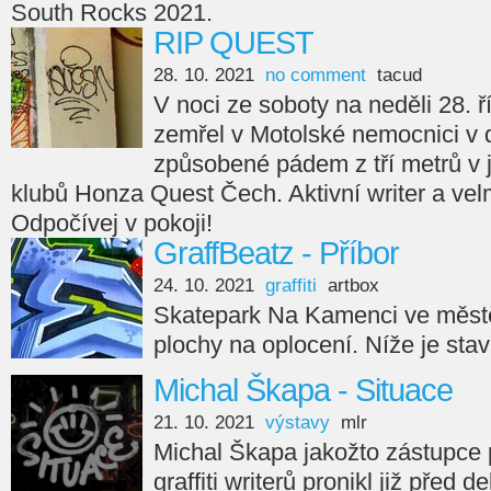
South Rocks 2021.
RIP QUEST
28. 10. 2021
no comment
tacud
V noci ze soboty na neděli 28. ř
zemřel v Motolské nemocnici v 
způsobené pádem z tří metrů v
klubů Honza Quest Čech. Aktivní writer a velm
Odpočívej v pokoji!
GraffBeatz - Příbor
24. 10. 2021
graffiti
artbox
Skatepark Na Kamenci ve městě
plochy na oplocení. Níže je sta
Michal Škapa - Situace
21. 10. 2021
výstavy
mlr
Michal Škapa jakožto zástupce
graffiti writerů pronikl již před d