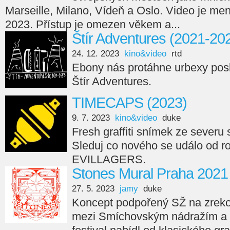
Marseille, Milano, Vídeň a Oslo. Video je men
2023. Přístup je omezen věkem a...
Štír Adventures (2021-20
24. 12. 2023
kino&video
rtd
Ebony nás protáhne urbexy posl
Štír Adventures.
TIMECAPS (2023)
9. 7. 2023
kino&video
duke
Fresh graffiti snímek ze seve
Sleduj co nového se událo od r
EVILLAGERS.
Stones Mural Praha 2021
27. 5. 2023
jamy
duke
Koncept podpořený SŽ na zreko
mezi Smíchovským nádražím a 