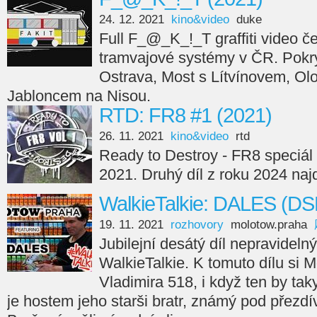
24. 12. 2021
kino&video
duke
Full F_@_K_!_T graffiti video če
tramvajové systémy v ČR. Pokry
Ostrava, Most s Lítvínovem, Ol
Jabloncem na Nisou.
RTD: FR8 #1 (2021)
26. 11. 2021
kino&video
rtd
Ready to Destroy - FR8 speciál 
2021. Druhý díl z roku 2024 naj
WalkieTalkie: DALES (DS
19. 11. 2021
rozhovory
molotow.praha
Jubilejní desátý díl nepravideln
WalkieTalkie. K tomuto dílu si
Vladimira 518, i když ten by taky
je hostem jeho starši bratr, známý pod přezd