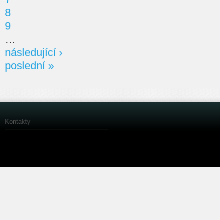
8
9
…
následující ›
poslední »
Kontakty