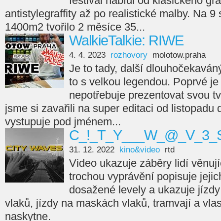
festival nabídl od klasického gra
antistylegraffity až po realistické malby. Na 9
1400m2 tvořilo 2 měsíce 35...
WalkieTalkie: RIWE
4. 4. 2023
rozhovory
molotow.praha
Je to tady, další dlouhočekaváný
to s velkou legendou. Poprvé je 
nepotřebuje prezentovat svou tvá
jsme si zavařili na super editaci od listopadu
vystupuje pod jménem...
C_!_T_Y___W_@_V_3_S
31. 12. 2022
kino&video
rtd
Video ukazuje záběry lidí věnujíc
trochou vyprávění popisuje jejic
dosažené levely a ukazuje jízdy
vlaků, jízdy na maskách vlaků, tramvají a vla
naskytne.