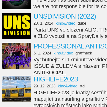
we are not responsible for its c
UNSDIVISION (2022)
28. 1. 2024
kino&video
duke
Parta UNS ve složení ALIO, 
a ZLO vypustila na SprayDail
PROFESSIONAL ANTISO
5. 1. 2024
kino&video
graffneck
Vychutnejte si 17minutové vide
ISSUE & ZULEMA s názvem 
ANTISOCIAL.
HIGHLIFE2023
29. 12. 2023
kino&video
rtd
HIGHLIFE2023 je kratký sestřih
mapující trainsurfing a graffiti v
evropských městech jako Mnicho