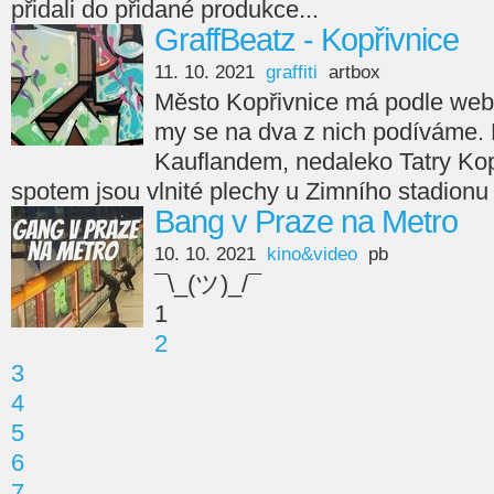
přidali do přidané produkce...
GraffBeatz - Kopřivnice
11. 10. 2021
graffiti
artbox
Město Kopřivnice má podle webu 
my se na dva z nich podíváme. Pr
Kauflandem, nedaleko Tatry Ko
spotem jsou vlnité plechy u Zimního stadionu
Bang v Praze na Metro
10. 10. 2021
kino&video
pb
¯\_(ツ)_/¯
1
2
3
4
5
6
7