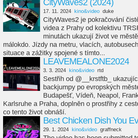
CityWaves2 (2024)
17. 11. 2024
kino&video
duke
CityWaves2 je pokračování čistě
videa z Prahy od kolektivu TRS
minutách ukazují život ve městě
málokdo. Jízdy na metru, vlacích, autobusech,
situace a zážitky spojené s tímto...
LEAVEMEALONE2024
3. 3. 2024
kino&video
rtd
Sestřih od @__krstftb_ ukazující
backjumpy po evropských měste
Budapešť, Vídeň, Neapol, Frankfu
Karlsruhe a Praha, doplněn o prostřihy z cesto
co tento život obnáší.
Best Chicken Dish You E
29. 1. 2024
kino&video
graffneck
The video has been submitted 