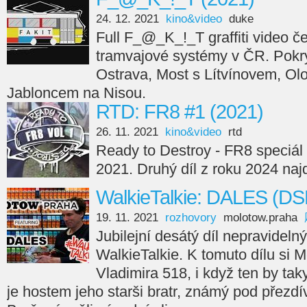
24. 12. 2021
kino&video
duke
Full F_@_K_!_T graffiti video če
tramvajové systémy v ČR. Pokry
Ostrava, Most s Lítvínovem, Ol
Jabloncem na Nisou.
RTD: FR8 #1 (2021)
26. 11. 2021
kino&video
rtd
Ready to Destroy - FR8 speciál 
2021. Druhý díl z roku 2024 naj
WalkieTalkie: DALES (DS
19. 11. 2021
rozhovory
molotow.praha
Jubilejní desátý díl nepravideln
WalkieTalkie. K tomuto dílu si
Vladimira 518, i když ten by taky
je hostem jeho starši bratr, známý pod přezd