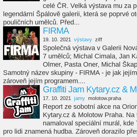
celé ČR. Velká výstava mu za p
legendární Špálově galerii, která se poprvé ot
pouličních umělců. Před...
FIRMA
19. 10. 2021
výstavy
ziff
Společná výstava v Galerii Nov
7 umělců; Michal Cimala, Jan Ka
Olmer, Pasta Oner, Michal Škap
Samotný název skupiny - FIRMA - je jak jejím
zároveň jejím programem....
Graffiti Jam Kytary.cz & 
17. 10. 2021
jamy
molotow.praha
Report ze sobotní akce na Orion
Kytary.cz & Molotow Praha. Na
namaloval speciální murál, kde 7
pro lidi znamená hudba. Zároveň dorazilo přes