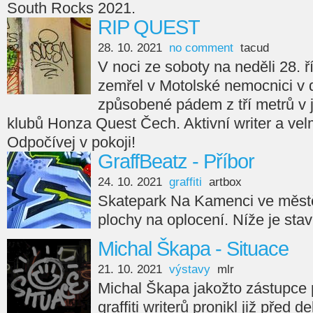
South Rocks 2021.
RIP QUEST
28. 10. 2021
no comment
tacud
V noci ze soboty na neděli 28. ř
zemřel v Motolské nemocnici v 
způsobené pádem z tří metrů v
klubů Honza Quest Čech. Aktivní writer a velm
Odpočívej v pokoji!
GraffBeatz - Příbor
24. 10. 2021
graffiti
artbox
Skatepark Na Kamenci ve městě
plochy na oplocení. Níže je sta
Michal Škapa - Situace
21. 10. 2021
výstavy
mlr
Michal Škapa jakožto zástupce
graffiti writerů pronikl již před d