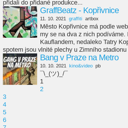
přidali do přidané produkce...
GraffBeatz - Kopřivnice
11. 10. 2021
graffiti
artbox
Město Kopřivnice má podle webu 
my se na dva z nich podíváme. Pr
Kauflandem, nedaleko Tatry Ko
spotem jsou vlnité plechy u Zimního stadionu
Bang v Praze na Metro
10. 10. 2021
kino&video
pb
¯\_(ツ)_/¯
1
2
3
4
5
6
7