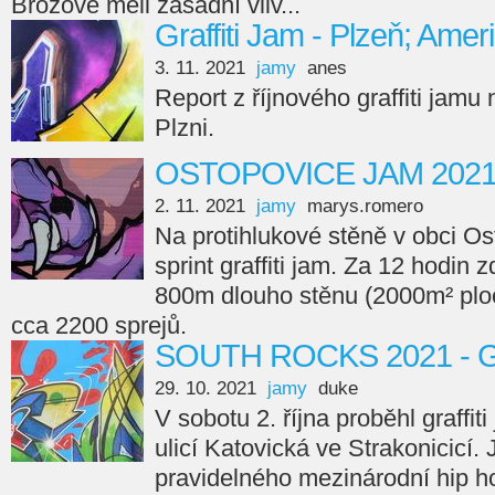
Brožové měli zásadní vliv...
Graffiti Jam - Plzeň; Amer
3. 11. 2021
jamy
anes
Report z říjnového graffiti jamu
Plzni.
OSTOPOVICE JAM 202
2. 11. 2021
jamy
marys.romero
Na protihlukové stěně v obci Os
sprint graffiti jam. Za 12 hodin 
800m dlouho stěnu (2000m² ploc
cca 2200 sprejů.
SOUTH ROCKS 2021 - Gr
29. 10. 2021
jamy
duke
V sobotu 2. října proběhl graffi
ulicí Katovická ve Strakonicicí.
pravidelného mezinárodní hip ho