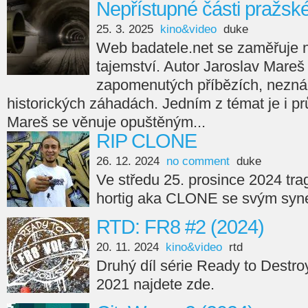
Nepřístupné části pražsk
25. 3. 2025
kino&video
duke
Web badatele.net se zaměřuje na
tajemství. Autor Jaroslav Mareš
zapomenutých příbězích, nezná
historických záhadách. Jedním z témat je i p
Mareš se věnuje opuštěným...
RIP CLONE
26. 12. 2024
no comment
duke
Ve středu 25. prosince 2024 tra
hortig aka CLONE se svým syne
RTD: FR8 #2 (2024)
20. 11. 2024
kino&video
rtd
Druhý díl série Ready to Destro
2021 najdete zde.