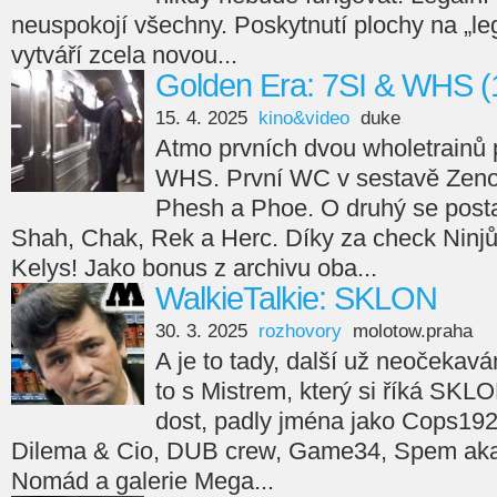
neuspokojí všechny. Poskytnutí plochy na „leg
vytváří zcela novou...
Golden Era: 7SI & WHS (
15. 4. 2025
kino&video
duke
Atmo prvních dvou wholetrainů 
WHS. První WC v sestavě Zeno
Phesh a Phoe. O druhý se posta
Shah, Chak, Rek a Herc. Díky za check Ninjů
Kelys! Jako bonus z archivu oba...
WalkieTalkie: SKLON
30. 3. 2025
rozhovory
molotow.praha
A je to tady, další už neočekav
to s Mistrem, který si říká SKL
dost, padly jména jako Cops192
Dilema & Cio, DUB crew, Game34, Spem aka 
Nomád a galerie Mega...