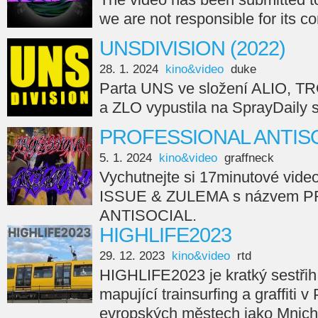
we are not responsible for its c
UNSDIVISION (2022)
28. 1. 2024
kino&video
duke
Parta UNS ve složení ALIO, 
a ZLO vypustila na SprayDail
PROFESSIONAL ANTISO
5. 1. 2024
kino&video
graffneck
Vychutnejte si 17minutové vide
ISSUE & ZULEMA s názvem 
ANTISOCIAL.
HIGHLIFE2023
29. 12. 2023
kino&video
rtd
HIGHLIFE2023 je kratký sestřih
mapující trainsurfing a graffiti v
evropských městech jako Mnicho