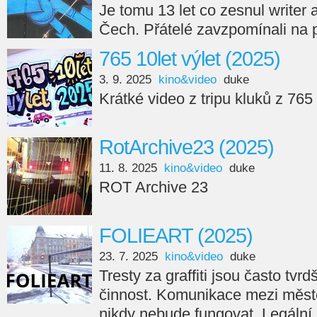
Je tomu 13 let co zesnul writer
Čech. Přátelé zavzpomínali na 
765 10let výlet (2025)
3. 9. 2025
kino&video
duke
Krátké video z tripu kluků z 765
RotArchive23 (2025)
11. 8. 2025
kino&video
duke
ROT Archive 23
FOLIEART (2025)
23. 7. 2025
kino&video
duke
Tresty za graffiti jsou často tvr
činnost. Komunikace mezi měste
nikdy nebude fungovat. Legální