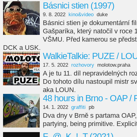
Básnici stien (1997)
9. 8. 2022
kino&video
duke
Básnici stien je dokumentární fi
Gašparíka, který natočil v roce
VŠMU. Před kamerou se předsta
DCK a USK.
WalkieTalkie: PUZE / LO
17. 5. 2022
rozhovory
molotow.praha
A je tu 11. díl nepravidelných r
Do tohoto dílu nastoupil mistr s
aka LOUN.
48 hours in Brno - OAP /
14. 1. 2022
graffiti
pb
Dva dny v Brně s partama OAP,
partying, being primitive. Explici
F_@_K_!_T (2021)