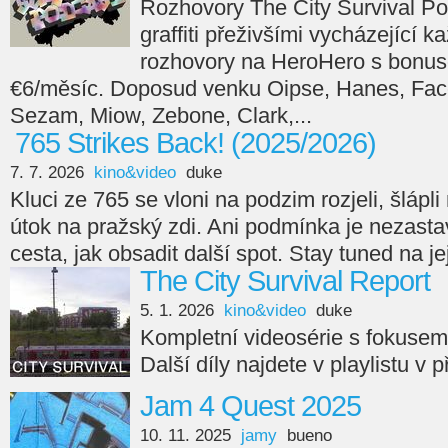
Rozhovory The City Survival Po
graffiti přeživšími vycházející 
rozhovory na HeroHero s bonus
€6/měsíc. Doposud venku Oipse, Hanes, Face
Sezam, Miow, Zebone, Clark,...
765 Strikes Back! (2025/2026)
7. 7. 2026
kino&video
duke
Kluci ze 765 se vloni na podzim rozjeli, šlápli n
útok na pražský zdi. Ani podmínka je nezasta
cesta, jak obsadit další spot. Stay tuned na je
The City Survival Report
5. 1. 2026
kino&video
duke
Kompletní videosérie s fokuse
Další díly najdete v playlistu v 
Jam 4 Quest 2025
10. 11. 2025
jamy
bueno