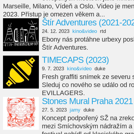
Marseille, Milano, Vídeň a Oslo. Video je men
2023. Přístup je omezen věkem a...
Štír Adventures (2021-20
24. 12. 2023
kino&video
rtd
Ebony nás protáhne urbexy posl
Štír Adventures.
TIMECAPS (2023)
9. 7. 2023
kino&video
duke
Fresh graffiti snímek ze seve
Sleduj co nového se událo od r
EVILLAGERS.
Stones Mural Praha 2021
27. 5. 2023
jamy
duke
Koncept podpořený SŽ na zreko
mezi Smíchovským nádražím a 