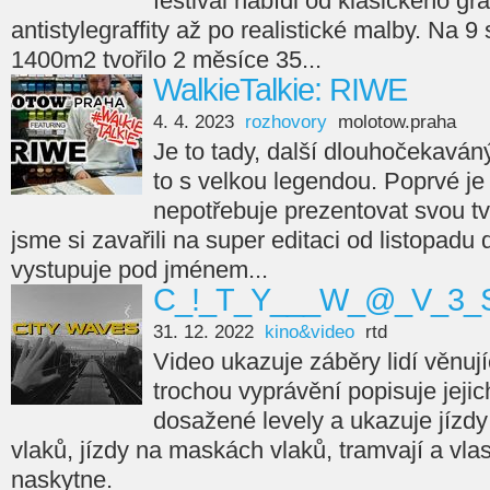
festival nabídl od klasického gra
antistylegraffity až po realistické malby. Na 9
1400m2 tvořilo 2 měsíce 35...
WalkieTalkie: RIWE
4. 4. 2023
rozhovory
molotow.praha
Je to tady, další dlouhočekaváný
to s velkou legendou. Poprvé je 
nepotřebuje prezentovat svou tvá
jsme si zavařili na super editaci od listopadu
vystupuje pod jménem...
C_!_T_Y___W_@_V_3_S
31. 12. 2022
kino&video
rtd
Video ukazuje záběry lidí věnujíc
trochou vyprávění popisuje jejic
dosažené levely a ukazuje jízdy
vlaků, jízdy na maskách vlaků, tramvají a vla
naskytne.