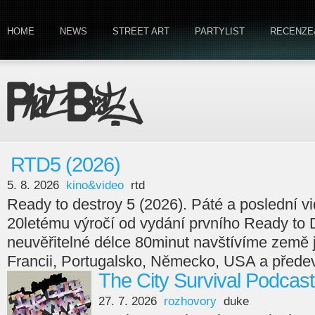
HOME
NEWS
STREET ART
PARTYLIST
RECENZE
RTD5 (2026)
5. 8. 2026
kino&video
rtd
Ready to destroy 5 (2026). Páté a poslední v
20letému výročí od vydání prvního Ready to 
neuvěřitelné délce 80minut navštívíme země
Francii, Portugalsko, Německo, USA a předev
The City Survival Podcast
27. 7. 2026
rozhovory
duke