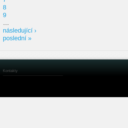
8
9
…
následující ›
poslední »
Kontakty