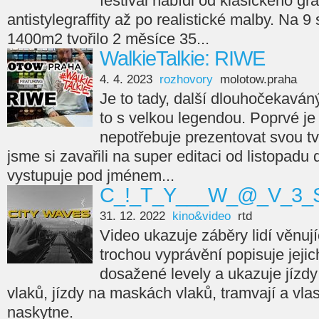
festival nabídl od klasického gra
antistylegraffity až po realistické malby. Na 9
1400m2 tvořilo 2 měsíce 35...
WalkieTalkie: RIWE
4. 4. 2023
rozhovory
molotow.praha
Je to tady, další dlouhočekaváný
to s velkou legendou. Poprvé je 
nepotřebuje prezentovat svou tvá
jsme si zavařili na super editaci od listopadu
vystupuje pod jménem...
C_!_T_Y___W_@_V_3_S
31. 12. 2022
kino&video
rtd
Video ukazuje záběry lidí věnujíc
trochou vyprávění popisuje jejic
dosažené levely a ukazuje jízdy
vlaků, jízdy na maskách vlaků, tramvají a vla
naskytne.