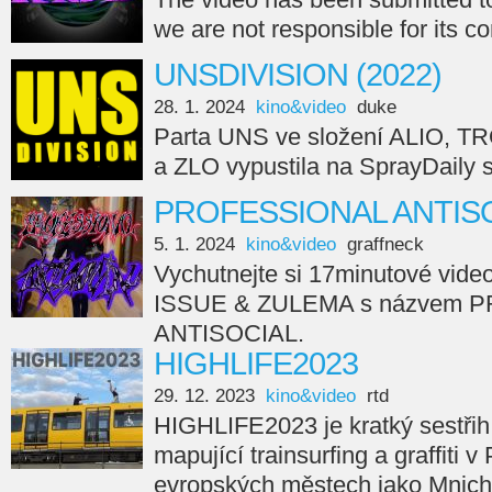
we are not responsible for its c
UNSDIVISION (2022)
28. 1. 2024
kino&video
duke
Parta UNS ve složení ALIO, 
a ZLO vypustila na SprayDail
PROFESSIONAL ANTISO
5. 1. 2024
kino&video
graffneck
Vychutnejte si 17minutové vide
ISSUE & ZULEMA s názvem 
ANTISOCIAL.
HIGHLIFE2023
29. 12. 2023
kino&video
rtd
HIGHLIFE2023 je kratký sestřih
mapující trainsurfing a graffiti v
evropských městech jako Mnicho