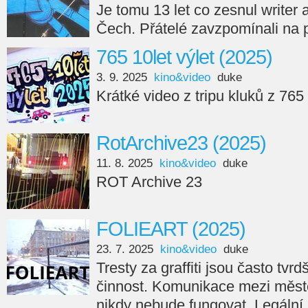
Je tomu 13 let co zesnul writer
Čech. Přátelé zavzpomínali na 
765 10let výlet (2025)
3. 9. 2025
kino&video
duke
Krátké video z tripu kluků z 765
RotArchive23 (2025)
11. 8. 2025
kino&video
duke
ROT Archive 23
FOLIEART (2025)
23. 7. 2025
kino&video
duke
Tresty za graffiti jsou často tvr
činnost. Komunikace mezi měste
nikdy nebude fungovat. Legální