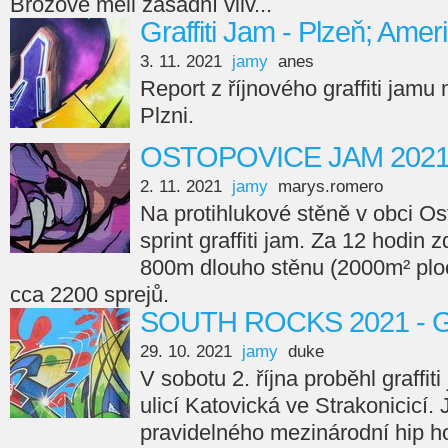
Brožové měli zásadní vliv...
Graffiti Jam - Plzeň; Amer
3. 11. 2021
jamy
anes
Report z říjnového graffiti jamu
Plzni.
OSTOPOVICE JAM 202
2. 11. 2021
jamy
marys.romero
Na protihlukové stěně v obci Os
sprint graffiti jam. Za 12 hodin 
800m dlouho stěnu (2000m² ploc
cca 2200 sprejů.
SOUTH ROCKS 2021 - Gr
29. 10. 2021
jamy
duke
V sobotu 2. října proběhl graffi
ulicí Katovická ve Strakonicicí.
pravidelného mezinárodní hip ho