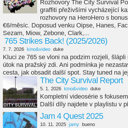
Rozhovory The City Survival Po
graffiti přeživšími vycházející 
rozhovory na HeroHero s bonus
€6/měsíc. Doposud venku Oipse, Hanes, Face
Sezam, Miow, Zebone, Clark,...
765 Strikes Back! (2025/2026)
7. 7. 2026
kino&video
duke
Kluci ze 765 se vloni na podzim rozjeli, šlápli n
útok na pražský zdi. Ani podmínka je nezasta
cesta, jak obsadit další spot. Stay tuned na je
The City Survival Report
5. 1. 2026
kino&video
duke
Kompletní videosérie s fokuse
Další díly najdete v playlistu v 
Jam 4 Quest 2025
10. 11. 2025
jamy
bueno