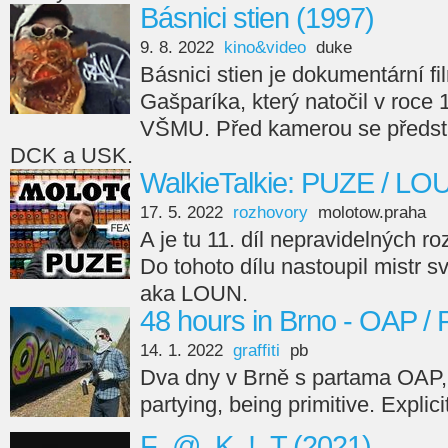
Básnici stien (1997)
9. 8. 2022
kino&video
duke
Básnici stien je dokumentární fi
Gašparíka, který natočil v roce
VŠMU. Před kamerou se předsta
DCK a USK.
WalkieTalkie: PUZE / LO
17. 5. 2022
rozhovory
molotow.praha
A je tu 11. díl nepravidelných r
Do tohoto dílu nastoupil mistr s
aka LOUN.
48 hours in Brno - OAP /
14. 1. 2022
graffiti
pb
Dva dny v Brně s partama OAP,
partying, being primitive. Explici
F_@_K_!_T (2021)