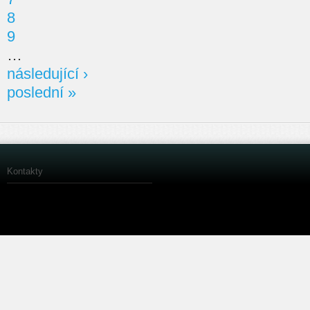
8
9
…
následující ›
poslední »
Kontakty