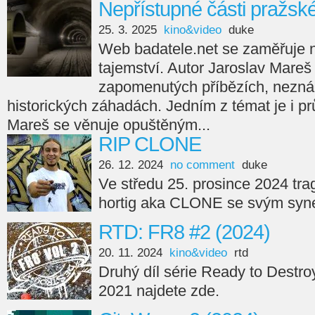
Nepřístupné části pražsk
25. 3. 2025
kino&video
duke
Web badatele.net se zaměřuje na
tajemství. Autor Jaroslav Mareš
zapomenutých příbězích, nezná
historických záhadách. Jedním z témat je i p
Mareš se věnuje opuštěným...
RIP CLONE
26. 12. 2024
no comment
duke
Ve středu 25. prosince 2024 tra
hortig aka CLONE se svým syne
RTD: FR8 #2 (2024)
20. 11. 2024
kino&video
rtd
Druhý díl série Ready to Destro
2021 najdete zde.