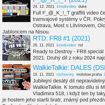
24. 12. 2021
kino&video
duke
Full F_@_K_!_T graffiti video če
tramvajové systémy v ČR. Pokry
Ostrava, Most s Lítvínovem, Ol
Jabloncem na Nisou.
RTD: FR8 #1 (2021)
26. 11. 2021
kino&video
rtd
Ready to Destroy - FR8 speciál 
2021. Druhý díl z roku 2024 naj
WalkieTalkie: DALES (DS
19. 11. 2021
rozhovory
molotow.praha
Jubilejní desátý díl nepravideln
WalkieTalkie. K tomuto dílu si
Vladimira 518, i když ten by taky
je hostem jeho starši bratr, známý pod přezd