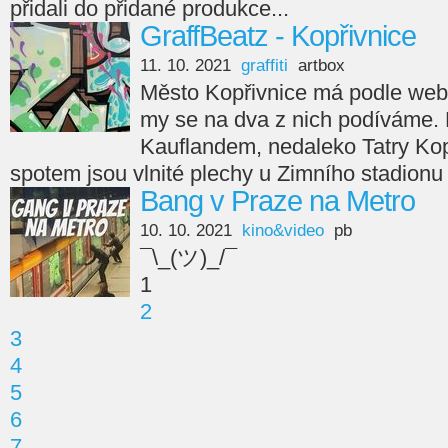
přidali do přidané produkce...
GraffBeatz - Kopřivnice
11. 10. 2021
graffiti
artbox
Město Kopřivnice má podle webu 
my se na dva z nich podíváme. Pr
Kauflandem, nedaleko Tatry Ko
spotem jsou vlnité plechy u Zimního stadionu
Bang v Praze na Metro
10. 10. 2021
kino&video
pb
¯\_(ツ)_/¯
1
2
3
4
5
6
7