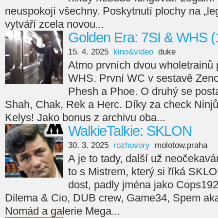
neuspokojí všechny. Poskytnutí plochy na „leg
vytváří zcela novou...
Golden Era: 7SI & WHS (
15. 4. 2025
kino&video
duke
Atmo prvních dvou wholetrainů 
WHS. První WC v sestavě Zeno
Phesh a Phoe. O druhý se posta
Shah, Chak, Rek a Herc. Díky za check Ninjů
Kelys! Jako bonus z archivu oba...
WalkieTalkie: SKLON
30. 3. 2025
rozhovory
molotow.praha
A je to tady, další už neočekav
to s Mistrem, který si říká SKL
dost, padly jména jako Cops192
Dilema & Cio, DUB crew, Game34, Spem aka 
Nomád a galerie Mega...