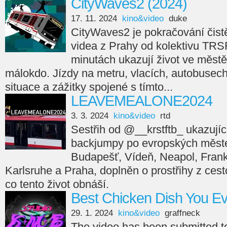
CityWaves2 (2024)
17. 11. 2024
kino&video
duke
CityWaves2 je pokračování čistě
videa z Prahy od kolektivu TRS
minutách ukazují život ve městě
málokdo. Jízdy na metru, vlacích, autobusech,
situace a zážitky spojené s tímto...
LEAVEMEALONE2024
3. 3. 2024
kino&video
rtd
Sestřih od @__krstftb_ ukazující
backjumpy po evropských měste
Budapešť, Vídeň, Neapol, Frankfu
Karlsruhe a Praha, doplněn o prostřihy z cesto
co tento život obnáší.
Best Chicken Dish You E
29. 1. 2024
kino&video
graffneck
The video has been submitted 