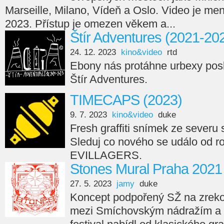
Marseille, Milano, Vídeň a Oslo. Video je men
2023. Přístup je omezen věkem a...
Štír Adventures (2021-20
24. 12. 2023
kino&video
rtd
Ebony nás protáhne urbexy posl
Štír Adventures.
TIMECAPS (2023)
9. 7. 2023
kino&video
duke
Fresh graffiti snímek ze seve
Sleduj co nového se událo od r
EVILLAGERS.
Stones Mural Praha 2021
27. 5. 2023
jamy
duke
Koncept podpořený SŽ na zreko
mezi Smíchovským nádražím a 