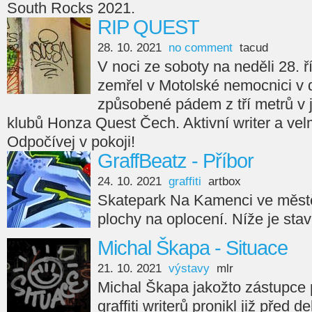
South Rocks 2021.
RIP QUEST
28. 10. 2021
no comment
tacud
V noci ze soboty na neděli 28. ř
zemřel v Motolské nemocnici v 
způsobené pádem z tří metrů v
klubů Honza Quest Čech. Aktivní writer a velm
Odpočívej v pokoji!
GraffBeatz - Příbor
24. 10. 2021
graffiti
artbox
Skatepark Na Kamenci ve městě
plochy na oplocení. Níže je sta
Michal Škapa - Situace
21. 10. 2021
výstavy
mlr
Michal Škapa jakožto zástupce
graffiti writerů pronikl již před d