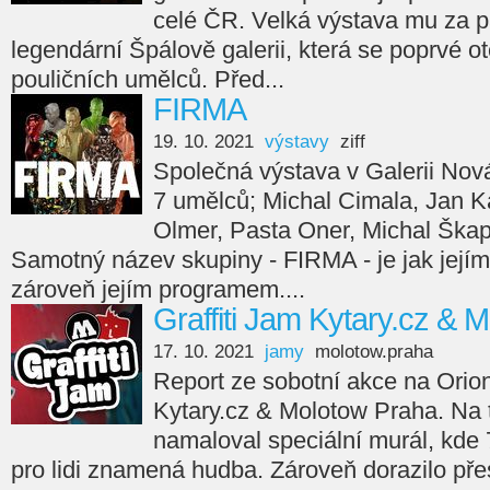
celé ČR. Velká výstava mu za p
legendární Špálově galerii, která se poprvé ot
pouličních umělců. Před...
FIRMA
19. 10. 2021
výstavy
ziff
Společná výstava v Galerii Nov
7 umělců; Michal Cimala, Jan Ka
Olmer, Pasta Oner, Michal Škap
Samotný název skupiny - FIRMA - je jak jejím
zároveň jejím programem....
Graffiti Jam Kytary.cz & 
17. 10. 2021
jamy
molotow.praha
Report ze sobotní akce na Orion
Kytary.cz & Molotow Praha. Na
namaloval speciální murál, kde 7
pro lidi znamená hudba. Zároveň dorazilo přes