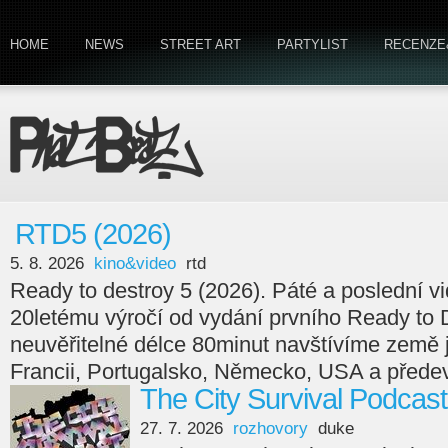
HOME
NEWS
STREET ART
PARTYLIST
RECENZE
RTD5 (2026)
5. 8. 2026
kino&video
rtd
Ready to destroy 5 (2026). Páté a poslední v
20letému výročí od vydání prvního Ready to 
neuvěřitelné délce 80minut navštívíme země
Francii, Portugalsko, Německo, USA a předev
The City Survival Podcast
27. 7. 2026
rozhovory
duke