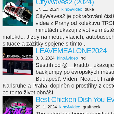
CityWaves2 (2024)
17. 11. 2024
kino&video
duke
CityWaves2 je pokračování čistě
videa z Prahy od kolektivu TRS
minutách ukazují život ve městě
málokdo. Jízdy na metru, vlacích, autobusech,
situace a zážitky spojené s tímto...
LEAVEMEALONE2024
3. 3. 2024
kino&video
rtd
Sestřih od @__krstftb_ ukazující
backjumpy po evropských měste
Budapešť, Vídeň, Neapol, Frankfu
Karlsruhe a Praha, doplněn o prostřihy z cesto
co tento život obnáší.
Best Chicken Dish You E
29. 1. 2024
kino&video
graffneck
The video has been submitted 