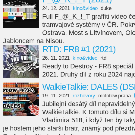
24. 12. 2021
kino&video
duke
Full F_@_K_!_T graffiti video če
tramvajové systémy v ČR. Pokry
Ostrava, Most s Lítvínovem, Ol
Jabloncem na Nisou.
RTD: FR8 #1 (2021)
26. 11. 2021
kino&video
rtd
Ready to Destroy - FR8 speciál 
2021. Druhý díl z roku 2024 naj
WalkieTalkie: DALES (DS
19. 11. 2021
rozhovory
molotow.praha
Jubilejní desátý díl nepravideln
WalkieTalkie. K tomuto dílu si
Vladimira 518, i když ten by taky
je hostem jeho starši bratr, známý pod přezd