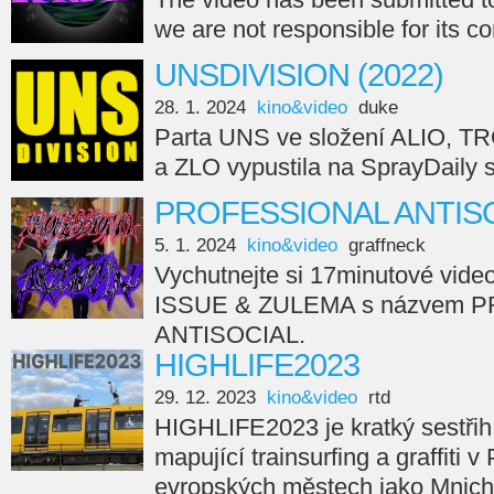
we are not responsible for its c
UNSDIVISION (2022)
28. 1. 2024
kino&video
duke
Parta UNS ve složení ALIO, 
a ZLO vypustila na SprayDail
PROFESSIONAL ANTISO
5. 1. 2024
kino&video
graffneck
Vychutnejte si 17minutové vide
ISSUE & ZULEMA s názvem 
ANTISOCIAL.
HIGHLIFE2023
29. 12. 2023
kino&video
rtd
HIGHLIFE2023 je kratký sestřih
mapující trainsurfing a graffiti v
evropských městech jako Mnicho