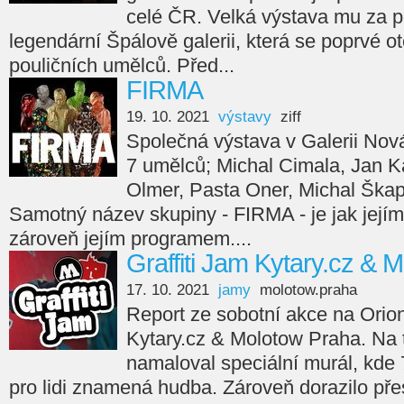
celé ČR. Velká výstava mu za p
legendární Špálově galerii, která se poprvé ot
pouličních umělců. Před...
FIRMA
19. 10. 2021
výstavy
ziff
Společná výstava v Galerii Nov
7 umělců; Michal Cimala, Jan Ka
Olmer, Pasta Oner, Michal Škap
Samotný název skupiny - FIRMA - je jak jejím
zároveň jejím programem....
Graffiti Jam Kytary.cz & 
17. 10. 2021
jamy
molotow.praha
Report ze sobotní akce na Orion
Kytary.cz & Molotow Praha. Na
namaloval speciální murál, kde 7
pro lidi znamená hudba. Zároveň dorazilo přes