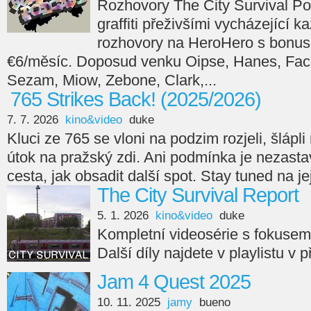
Rozhovory The City Survival Po
graffiti přeživšími vycházející 
rozhovory na HeroHero s bonus
€6/měsíc. Doposud venku Oipse, Hanes, Face
Sezam, Miow, Zebone, Clark,...
765 Strikes Back! (2025/2026)
7. 7. 2026
kino&video
duke
Kluci ze 765 se vloni na podzim rozjeli, šlápli n
útok na pražský zdi. Ani podmínka je nezasta
cesta, jak obsadit další spot. Stay tuned na je
The City Survival Report
5. 1. 2026
kino&video
duke
Kompletní videosérie s fokuse
Další díly najdete v playlistu v 
Jam 4 Quest 2025
10. 11. 2025
jamy
bueno