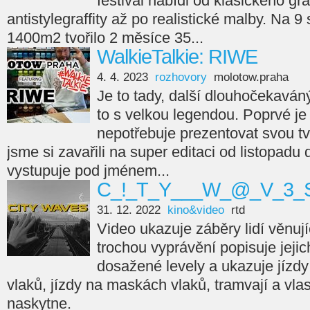
festival nabídl od klasického gra
antistylegraffity až po realistické malby. Na 9
1400m2 tvořilo 2 měsíce 35...
WalkieTalkie: RIWE
4. 4. 2023
rozhovory
molotow.praha
Je to tady, další dlouhočekaváný
to s velkou legendou. Poprvé je 
nepotřebuje prezentovat svou tvá
jsme si zavařili na super editaci od listopadu
vystupuje pod jménem...
C_!_T_Y___W_@_V_3_S
31. 12. 2022
kino&video
rtd
Video ukazuje záběry lidí věnujíc
trochou vyprávění popisuje jejic
dosažené levely a ukazuje jízdy
vlaků, jízdy na maskách vlaků, tramvají a vla
naskytne.