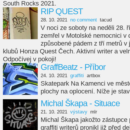
South Rocks 2021.
RIP QUEST
28. 10. 2021
no comment
tacud
V noci ze soboty na neděli 28. ř
zemřel v Motolské nemocnici v 
způsobené pádem z tří metrů v
klubů Honza Quest Čech. Aktivní writer a velm
Odpočívej v pokoji!
GraffBeatz - Příbor
24. 10. 2021
graffiti
artbox
Skatepark Na Kamenci ve městě
plochy na oplocení. Níže je sta
Michal Škapa - Situace
21. 10. 2021
výstavy
mlr
Michal Škapa jakožto zástupce
graffiti writerů pronikl již před d