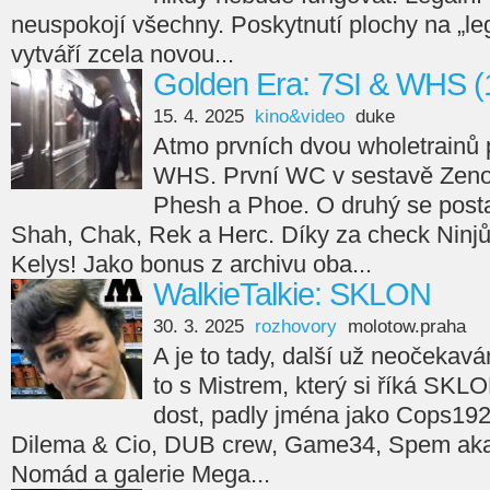
neuspokojí všechny. Poskytnutí plochy na „leg
vytváří zcela novou...
Golden Era: 7SI & WHS (
15. 4. 2025
kino&video
duke
Atmo prvních dvou wholetrainů 
WHS. První WC v sestavě Zeno
Phesh a Phoe. O druhý se posta
Shah, Chak, Rek a Herc. Díky za check Ninjů
Kelys! Jako bonus z archivu oba...
WalkieTalkie: SKLON
30. 3. 2025
rozhovory
molotow.praha
A je to tady, další už neočekav
to s Mistrem, který si říká SKL
dost, padly jména jako Cops192
Dilema & Cio, DUB crew, Game34, Spem aka 
Nomád a galerie Mega...