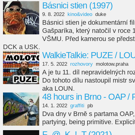
Básnici stien (1997)
9. 8. 2022
kino&video
duke
Básnici stien je dokumentární fi
Gašparíka, který natočil v roce
VŠMU. Před kamerou se předsta
DCK a USK.
WalkieTalkie: PUZE / LO
17. 5. 2022
rozhovory
molotow.praha
A je tu 11. díl nepravidelných r
Do tohoto dílu nastoupil mistr s
aka LOUN.
48 hours in Brno - OAP /
14. 1. 2022
graffiti
pb
Dva dny v Brně s partama OAP,
partying, being primitive. Explici
F_@_K_!_T (2021)