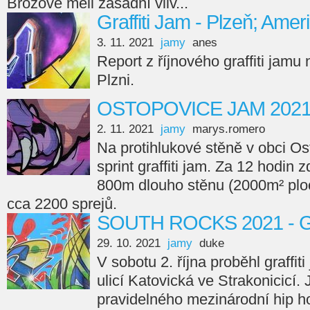
Brožové měli zásadní vliv...
Graffiti Jam - Plzeň; Amer
3. 11. 2021
jamy
anes
Report z říjnového graffiti jamu
Plzni.
OSTOPOVICE JAM 202
2. 11. 2021
jamy
marys.romero
Na protihlukové stěně v obci Os
sprint graffiti jam. Za 12 hodin 
800m dlouho stěnu (2000m² ploc
cca 2200 sprejů.
SOUTH ROCKS 2021 - Gr
29. 10. 2021
jamy
duke
V sobotu 2. října proběhl graffi
ulicí Katovická ve Strakonicicí.
pravidelného mezinárodní hip ho