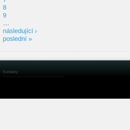
8
9
…
následující ›
poslední »
Kontakty