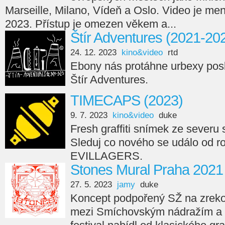
Marseille, Milano, Vídeň a Oslo. Video je men
2023. Přístup je omezen věkem a...
Štír Adventures (2021-20
24. 12. 2023
kino&video
rtd
Ebony nás protáhne urbexy posl
Štír Adventures.
TIMECAPS (2023)
9. 7. 2023
kino&video
duke
Fresh graffiti snímek ze seve
Sleduj co nového se událo od r
EVILLAGERS.
Stones Mural Praha 2021
27. 5. 2023
jamy
duke
Koncept podpořený SŽ na zreko
mezi Smíchovským nádražím a 