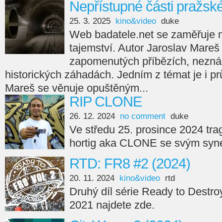
Nepřístupné části pražsk
25. 3. 2025
kino&video
duke
Web badatele.net se zaměřuje na
tajemství. Autor Jaroslav Mareš
zapomenutých příbězích, nezná
historických záhadách. Jedním z témat je i p
Mareš se věnuje opuštěným...
RIP CLONE
26. 12. 2024
no comment
duke
Ve středu 25. prosince 2024 tra
hortig aka CLONE se svým syne
RTD: FR8 #2 (2024)
20. 11. 2024
kino&video
rtd
Druhý díl série Ready to Destro
2021 najdete zde.