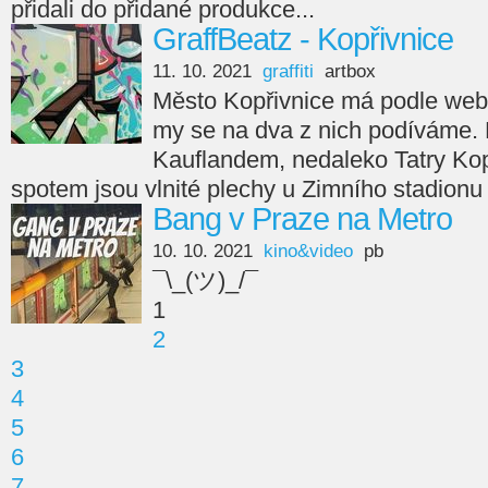
přidali do přidané produkce...
GraffBeatz - Kopřivnice
11. 10. 2021
graffiti
artbox
Město Kopřivnice má podle webu 
my se na dva z nich podíváme. Pr
Kauflandem, nedaleko Tatry Ko
spotem jsou vlnité plechy u Zimního stadionu
Bang v Praze na Metro
10. 10. 2021
kino&video
pb
¯\_(ツ)_/¯
1
2
3
4
5
6
7