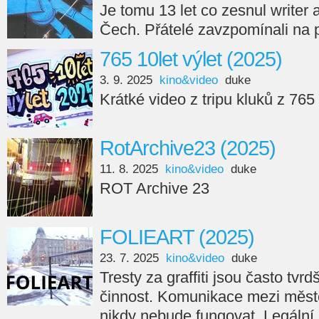
Je tomu 13 let co zesnul writer
Čech. Přátelé zavzpomínali na 
765 10let výlet (2025)
3. 9. 2025
kino&video
duke
Krátké video z tripu kluků z 765
RotArchive23 (2025)
11. 8. 2025
kino&video
duke
ROT Archive 23
FOLIEART (2025)
23. 7. 2025
kino&video
duke
Tresty za graffiti jsou často tvr
činnost. Komunikace mezi měste
nikdy nebude fungovat. Legální