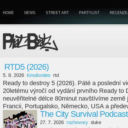
HOME
NEWS
STREET ART
PARTYLIST
RECENZE
RTD5 (2026)
5. 8. 2026
kino&video
rtd
Ready to destroy 5 (2026). Páté a poslední v
20letému výročí od vydání prvního Ready to 
neuvěřitelné délce 80minut navštívíme země
Francii, Portugalsko, Německo, USA a předev
The City Survival Podcast
27. 7. 2026
rozhovory
duke