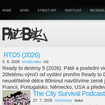
HOME
NEWS
STREET ART
PARTYLIST
RECENZE
RTD5 (2026)
5. 8. 2026
kino&video
rtd
Ready to destroy 5 (2026). Páté a poslední v
20letému výročí od vydání prvního Ready to 
neuvěřitelné délce 80minut navštívíme země
Francii, Portugalsko, Německo, USA a předev
The City Survival Podcast
27. 7. 2026
rozhovory
duke