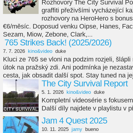
Rozhovory The City Survival Po
graffiti přeživšími vycházející 
rozhovory na HeroHero s bonus
€6/měsíc. Doposud venku Oipse, Hanes, Face
Sezam, Miow, Zebone, Clark,...
765 Strikes Back! (2025/2026)
7. 7. 2026
kino&video
duke
Kluci ze 765 se vloni na podzim rozjeli, šlápli n
útok na pražský zdi. Ani podmínka je nezasta
cesta, jak obsadit další spot. Stay tuned na je
The City Survival Report
5. 1. 2026
kino&video
duke
Kompletní videosérie s fokuse
Další díly najdete v playlistu v 
Jam 4 Quest 2025
10. 11. 2025
jamy
bueno