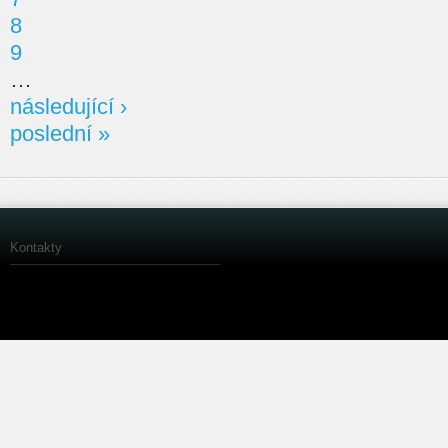
8
9
…
následující ›
poslední »
Kontakty