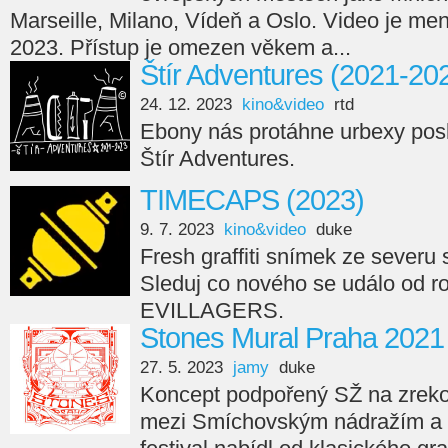
Marseille, Milano, Vídeň a Oslo. Video je men
2023. Přístup je omezen věkem a...
Štír Adventures (2021-20
24. 12. 2023
kino&video
rtd
Ebony nás protáhne urbexy posl
Štír Adventures.
TIMECAPS (2023)
9. 7. 2023
kino&video
duke
Fresh graffiti snímek ze seve
Sleduj co nového se událo od r
EVILLAGERS.
Stones Mural Praha 2021
27. 5. 2023
jamy
duke
Koncept podpořený SŽ na zreko
mezi Smíchovským nádražím a 