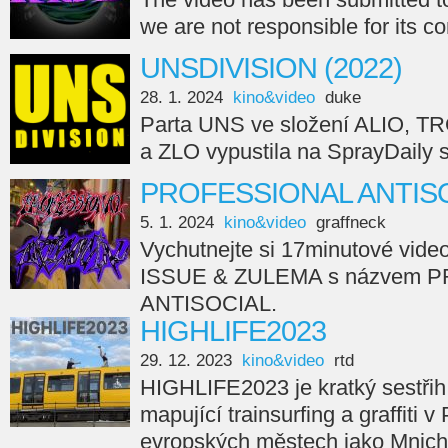
we are not responsible for its c
UNSDIVISION (2022)
28. 1. 2024
kino&video
duke
Parta UNS ve složení ALIO, 
a ZLO vypustila na SprayDail
PROFESSIONAL ANTISO
5. 1. 2024
kino&video
graffneck
Vychutnejte si 17minutové vide
ISSUE & ZULEMA s názvem 
ANTISOCIAL.
HIGHLIFE2023
29. 12. 2023
kino&video
rtd
HIGHLIFE2023 je kratký sestřih
mapující trainsurfing a graffiti v
evropských městech jako Mnicho