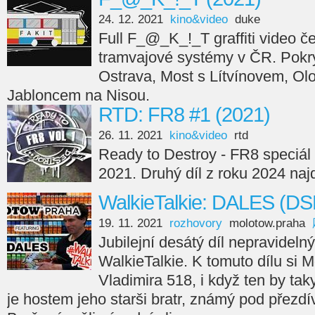
24. 12. 2021
kino&video
duke
Full F_@_K_!_T graffiti video če
tramvajové systémy v ČR. Pokry
Ostrava, Most s Lítvínovem, Ol
Jabloncem na Nisou.
RTD: FR8 #1 (2021)
26. 11. 2021
kino&video
rtd
Ready to Destroy - FR8 speciál 
2021. Druhý díl z roku 2024 naj
WalkieTalkie: DALES (DS
19. 11. 2021
rozhovory
molotow.praha
Jubilejní desátý díl nepravideln
WalkieTalkie. K tomuto dílu si
Vladimira 518, i když ten by taky
je hostem jeho starši bratr, známý pod přezd