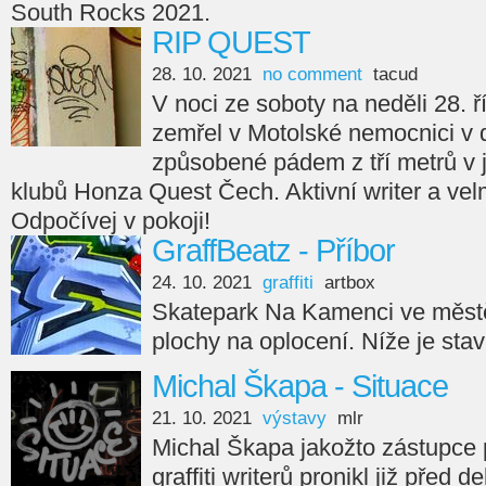
South Rocks 2021.
RIP QUEST
28. 10. 2021
no comment
tacud
V noci ze soboty na neděli 28. ř
zemřel v Motolské nemocnici v 
způsobené pádem z tří metrů v
klubů Honza Quest Čech. Aktivní writer a velm
Odpočívej v pokoji!
GraffBeatz - Příbor
24. 10. 2021
graffiti
artbox
Skatepark Na Kamenci ve městě
plochy na oplocení. Níže je sta
Michal Škapa - Situace
21. 10. 2021
výstavy
mlr
Michal Škapa jakožto zástupce
graffiti writerů pronikl již před d