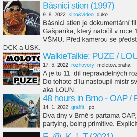
Básnici stien (1997)
9. 8. 2022
kino&video
duke
Básnici stien je dokumentární fi
Gašparíka, který natočil v roce
VŠMU. Před kamerou se předsta
DCK a USK.
WalkieTalkie: PUZE / LO
17. 5. 2022
rozhovory
molotow.praha
A je tu 11. díl nepravidelných r
Do tohoto dílu nastoupil mistr s
aka LOUN.
48 hours in Brno - OAP /
14. 1. 2022
graffiti
pb
Dva dny v Brně s partama OAP,
partying, being primitive. Explici
F_@_K_!_T (2021)