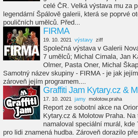
celé ČR. Velká výstava mu za p
legendární Špálově galerii, která se poprvé ot
pouličních umělců. Před...
FIRMA
19. 10. 2021
výstavy
ziff
Společná výstava v Galerii Nov
7 umělců; Michal Cimala, Jan Ka
Olmer, Pasta Oner, Michal Škap
Samotný název skupiny - FIRMA - je jak jejím
zároveň jejím programem....
Graffiti Jam Kytary.cz & 
17. 10. 2021
jamy
molotow.praha
Report ze sobotní akce na Orion
Kytary.cz & Molotow Praha. Na
namaloval speciální murál, kde 7
pro lidi znamená hudba. Zároveň dorazilo přes