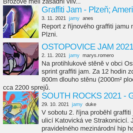
Brožové měli zásadní vliv...
Graffiti Jam - Plzeň; Amer
3. 11. 2021
jamy
anes
Report z říjnového graffiti jamu
Plzni.
OSTOPOVICE JAM 202
2. 11. 2021
jamy
marys.romero
Na protihlukové stěně v obci Os
sprint graffiti jam. Za 12 hodin 
800m dlouho stěnu (2000m² ploc
cca 2200 sprejů.
SOUTH ROCKS 2021 - Gr
29. 10. 2021
jamy
duke
V sobotu 2. října proběhl graffi
ulicí Katovická ve Strakonicicí.
pravidelného mezinárodní hip ho