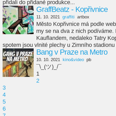
přidali do přidané produkce...
GraffBeatz - Kopřivnice
11. 10. 2021
graffiti
artbox
Město Kopřivnice má podle webu 
my se na dva z nich podíváme. Pr
Kauflandem, nedaleko Tatry Ko
spotem jsou vlnité plechy u Zimního stadionu
Bang v Praze na Metro
10. 10. 2021
kino&video
pb
¯\_(ツ)_/¯
1
2
3
4
5
6
7