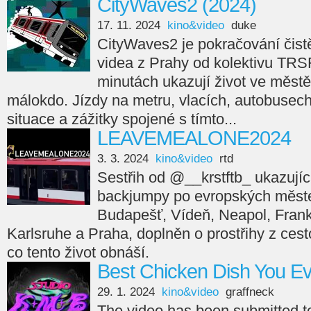
CityWaves2 (2024)
17. 11. 2024
kino&video
duke
CityWaves2 je pokračování čistě
videa z Prahy od kolektivu TRS
minutách ukazují život ve městě
málokdo. Jízdy na metru, vlacích, autobusech,
situace a zážitky spojené s tímto...
LEAVEMEALONE2024
3. 3. 2024
kino&video
rtd
Sestřih od @__krstftb_ ukazující
backjumpy po evropských měste
Budapešť, Vídeň, Neapol, Frankfu
Karlsruhe a Praha, doplněn o prostřihy z cesto
co tento život obnáší.
Best Chicken Dish You E
29. 1. 2024
kino&video
graffneck
The video has been submitted 