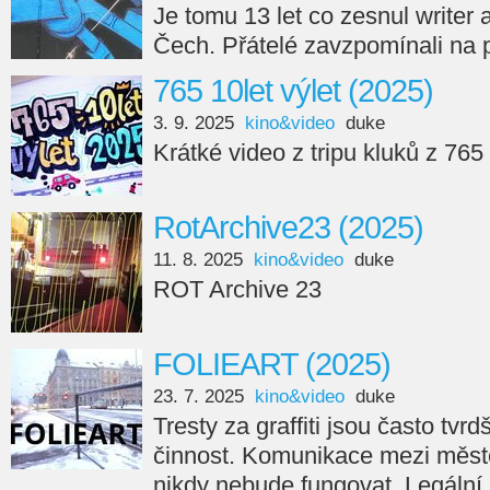
Je tomu 13 let co zesnul writer
Čech. Přátelé zavzpomínali na 
765 10let výlet (2025)
3. 9. 2025
kino&video
duke
Krátké video z tripu kluků z 765
RotArchive23 (2025)
11. 8. 2025
kino&video
duke
ROT Archive 23
FOLIEART (2025)
23. 7. 2025
kino&video
duke
Tresty za graffiti jsou často tvr
činnost. Komunikace mezi měste
nikdy nebude fungovat. Legální