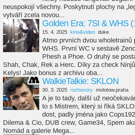
neuspokojí všechny. Poskytnutí plochy na „leg
vytváří zcela novou...
Golden Era: 7SI & WHS (
15. 4. 2025
kino&video
duke
Atmo prvních dvou wholetrainů 
WHS. První WC v sestavě Zeno
Phesh a Phoe. O druhý se posta
Shah, Chak, Rek a Herc. Díky za check Ninjů
Kelys! Jako bonus z archivu oba...
WalkieTalkie: SKLON
30. 3. 2025
rozhovory
molotow.praha
A je to tady, další už neočekav
to s Mistrem, který si říká SKL
dost, padly jména jako Cops192
Dilema & Cio, DUB crew, Game34, Spem aka 
Nomád a galerie Mega...