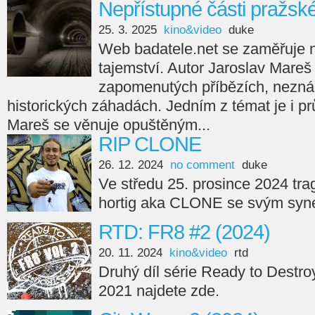
Nepřístupné části pražsk
25. 3. 2025
kino&video
duke
Web badatele.net se zaměřuje na
tajemství. Autor Jaroslav Mareš
zapomenutých příbězích, nezná
historických záhadách. Jedním z témat je i p
Mareš se věnuje opuštěným...
RIP CLONE
26. 12. 2024
no comment
duke
Ve středu 25. prosince 2024 tra
hortig aka CLONE se svým syne
RTD: FR8 #2 (2024)
20. 11. 2024
kino&video
rtd
Druhý díl série Ready to Destro
2021 najdete zde.