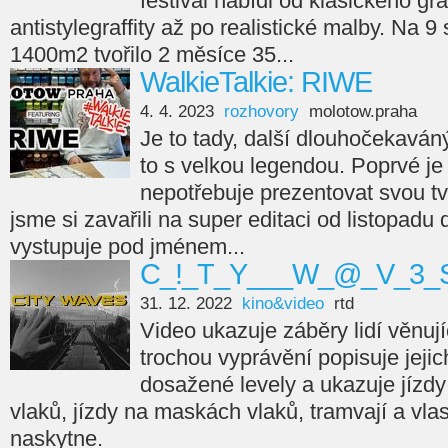
festival nabídl od klasického gra
antistylegraffity až po realistické malby. Na 9
1400m2 tvořilo 2 měsíce 35...
WalkieTalkie: RIWE
4. 4. 2023
rozhovory
molotow.praha
Je to tady, další dlouhočekaváný
to s velkou legendou. Poprvé je 
nepotřebuje prezentovat svou tvá
jsme si zavařili na super editaci od listopadu
vystupuje pod jménem...
C_!_T_Y___W_@_V_3_S
31. 12. 2022
kino&video
rtd
Video ukazuje záběry lidí věnujíc
trochou vyprávění popisuje jejic
dosažené levely a ukazuje jízdy
vlaků, jízdy na maskách vlaků, tramvají a vla
naskytne.